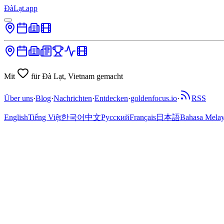
ĐàLạt.app
Mit
für Đà Lạt, Vietnam gemacht
Über uns
·
Blog
·
Nachrichten
·
Entdecken
·
goldenfocus.io
·
RSS
English
Tiếng Việt
한국어
中文
Русский
Français
日本語
Bahasa Mela