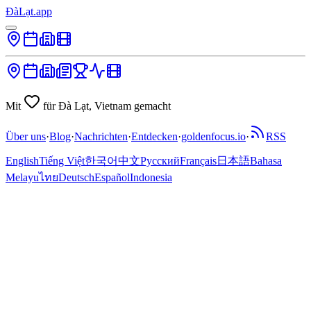
ĐàLạt.app
Mit
für Đà Lạt, Vietnam gemacht
Über uns
·
Blog
·
Nachrichten
·
Entdecken
·
goldenfocus.io
·
RSS
English
Tiếng Việt
한국어
中文
Русский
Français
日本語
Bahasa
Melayu
ไทย
Deutsch
Español
Indonesia