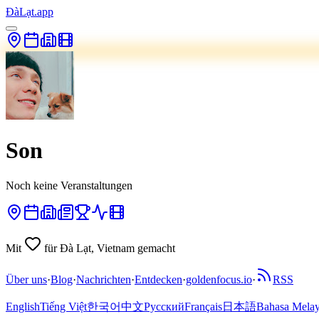
ĐàLạt.app
Son
Noch keine Veranstaltungen
Mit
für Đà Lạt, Vietnam gemacht
Über uns
·
Blog
·
Nachrichten
·
Entdecken
·
goldenfocus.io
·
RSS
English
Tiếng Việt
한국어
中文
Русский
Français
日本語
Bahasa Mela