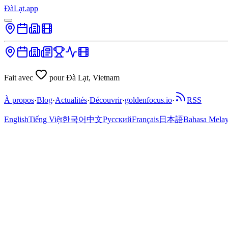
ĐàLạt.app
Fait avec
pour Đà Lạt, Vietnam
À propos
·
Blog
·
Actualités
·
Découvrir
·
goldenfocus.io
·
RSS
English
Tiếng Việt
한국어
中文
Русский
Français
日本語
Bahasa Mela