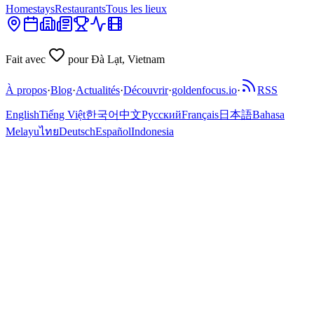
Homestays
Restaurants
Tous les lieux
Fait avec
pour Đà Lạt, Vietnam
À propos
·
Blog
·
Actualités
·
Découvrir
·
goldenfocus.io
·
RSS
English
Tiếng Việt
한국어
中文
Русский
Français
日本語
Bahasa
Melayu
ไทย
Deutsch
Español
Indonesia