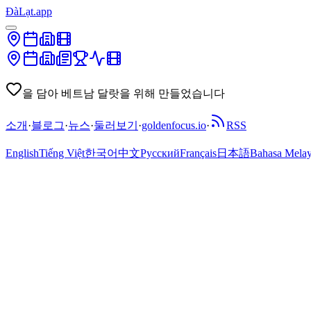
ĐàLạt.app
을 담아 베트남 달랏을 위해 만들었습니다
소개
·
블로그
·
뉴스
·
둘러보기
·
goldenfocus.io
·
RSS
English
Tiếng Việt
한국어
中文
Русский
Français
日本語
Bahasa Mela