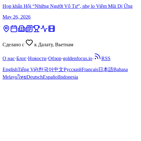
Họp khẩn Hội “Những Người Vô Tư”, nhẹ lo Viêm Mũi Dị Ứng
May 26, 2026
Сделано с
к Далату, Вьетнам
О нас
·
Блог
·
Новости
·
Обзор
·
goldenfocus.io
·
RSS
English
Tiếng Việt
한국어
中文
Русский
Français
日本語
Bahasa
Melayu
ไทย
Deutsch
Español
Indonesia