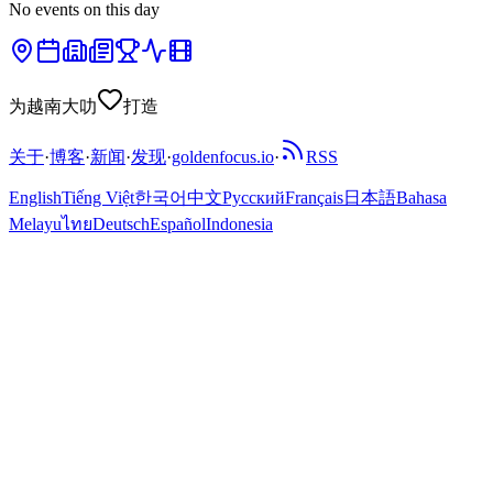
No events on this day
为越南大叻
打造
关于
·
博客
·
新闻
·
发现
·
goldenfocus.io
·
RSS
English
Tiếng Việt
한국어
中文
Русский
Français
日本語
Bahasa
Melayu
ไทย
Deutsch
Español
Indonesia