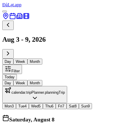
ĐàLạt.app
Aug 3 - 9, 2026
Day
Week
Month
Filter
Today
Day
Week
Month
calendar.tripPlanner.planningTrip
Mon
3
Tue
4
Wed
5
Thu
6
Fri
7
Sat
8
Sun
9
Saturday, August 8