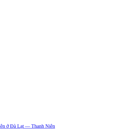
iên ở Đà Lạt
—
Thanh Niên