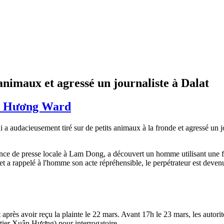
 animaux et agressé un journaliste à Dalat
 Hương Ward
 a audacieusement tiré sur de petits animaux à la fronde et agressé un j
nce de presse locale à Lam Dong, a découvert un homme utilisant une fr
 et a rappelé à l'homme son acte répréhensible, le perpétrateur est deven
après avoir reçu la plainte le 22 mars. Avant 17h le 23 mars, les autori
rtier Xuân Hương) pour interrogatoire.