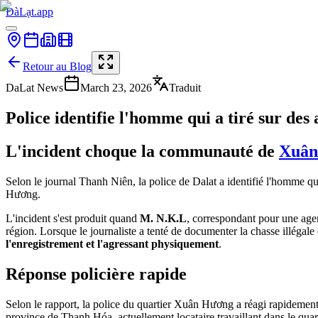
ĐàLạt.app
Retour au Blog
DaLat News
March 23, 2026
Traduit
Police identifie l'homme qui a tiré sur des
L'incident choque la communauté de
Xuân
Selon le journal Thanh Niên, la police de Dalat a identifié l'homme qui
Hương.
L'incident s'est produit quand
M. N.K.L
, correspondant pour une age
région. Lorsque le journaliste a tenté de documenter la chasse illégale
l'enregistrement et l'agressant physiquement
.
Réponse policière rapide
Selon le rapport, la police du quartier Xuân Hương a réagi rapidement 
province de Thanh Hóa, actuellement locataire travaillant dans le qua