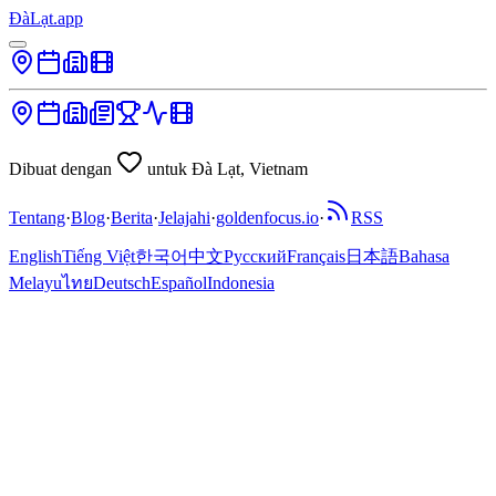
ĐàLạt.app
Dibuat dengan
untuk Đà Lạt, Vietnam
Tentang
·
Blog
·
Berita
·
Jelajahi
·
goldenfocus.io
·
RSS
English
Tiếng Việt
한국어
中文
Русский
Français
日本語
Bahasa
Melayu
ไทย
Deutsch
Español
Indonesia