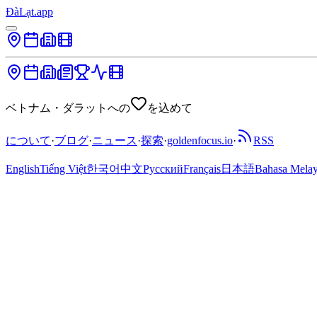
ĐàLạt.app
ベトナム・ダラットへの
を込めて
について
·
ブログ
·
ニュース
·
探索
·
goldenfocus.io
·
RSS
English
Tiếng Việt
한국어
中文
Русский
Français
日本語
Bahasa Mela