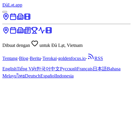
ĐàLạt.app
Dibuat dengan
untuk Đà Lạt, Vietnam
Tentang
·
Blog
·
Berita
·
Terokai
·
goldenfocus.io
·
RSS
English
Tiếng Việt
한국어
中文
Русский
Français
日本語
Bahasa
Melayu
ไทย
Deutsch
Español
Indonesia