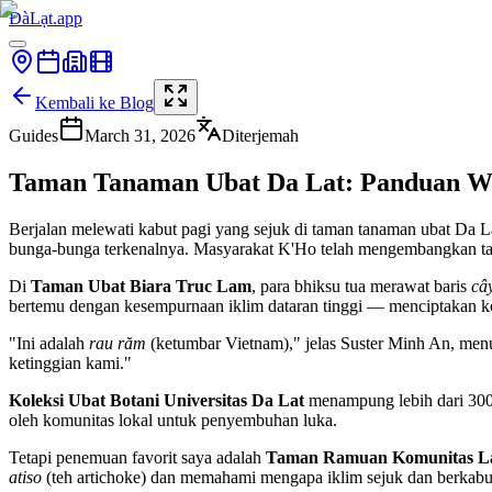
ĐàLạt.app
Kembali ke Blog
Guides
March 31, 2026
Diterjemah
Taman Tanaman Ubat Da Lat: Panduan Wa
Berjalan melewati kabut pagi yang sejuk di taman tanaman ubat Da L
bunga-bunga terkenalnya. Masyarakat K'Ho telah mengembangkan tama
Di
Taman Ubat Biara Truc Lam
, para bhiksu tua merawat baris
câ
bertemu dengan kesempurnaan iklim dataran tinggi — menciptakan ko
"Ini adalah
rau răm
(ketumbar Vietnam)," jelas Suster Minh An, me
ketinggian kami."
Koleksi Ubat Botani Universitas Da Lat
menampung lebih dari 300 
oleh komunitas lokal untuk penyembuhan luka.
Tetapi penemuan favorit saya adalah
Taman Ramuan Komunitas Lat
atiso
(teh artichoke) dan memahami mengapa iklim sejuk dan berkab