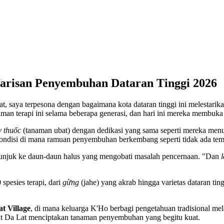
risan Penyembuhan Dataran Tinggi 2026
at, saya terpesona dengan bagaimana kota dataran tinggi ini melestar
n terapi ini selama beberapa generasi, dan hari ini mereka membuka
y thuốc
(tanaman ubat) dengan dedikasi yang sama seperti mereka menun
ndisi di mana ramuan penyembuhan berkembang seperti tidak ada temp
nunjuk ke daun-daun halus yang mengobati masalah pencernaan. "Dan
l
spesies terapi, dari
gừng
(jahe) yang akrab hingga varietas dataran tin
 Village
, di mana keluarga K'Ho berbagi pengetahuan tradisional me
ut Da Lat menciptakan tanaman penyembuhan yang begitu kuat.