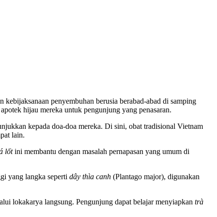
ikan kebijaksanaan penyembuhan berusia berabad-abad di samping
 apotek hijau mereka untuk pengunjung yang penasaran.
jukkan kepada doa-doa mereka. Di sini, obat tradisional Vietnam
at lain.
á lốt
ini membantu dengan masalah pernapasan yang umum di
ggi yang langka seperti
dây thìa canh
(Plantago major), digunakan
lalui lokakarya langsung. Pengunjung dapat belajar menyiapkan
trà