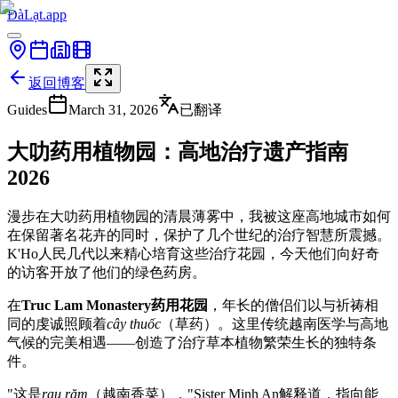
ĐàLạt.app
返回博客
Guides
March 31, 2026
已翻译
大叻药用植物园：高地治疗遗产指南
2026
漫步在大叻药用植物园的清晨薄雾中，我被这座高地城市如何
在保留著名花卉的同时，保护了几个世纪的治疗智慧所震撼。
K'Ho人民几代以来精心培育这些治疗花园，今天他们向好奇
的访客开放了他们的绿色药房。
在
Truc Lam Monastery药用花园
，年长的僧侣们以与祈祷相
同的虔诚照顾着
cây thuốc
（草药）。这里传统越南医学与高地
气候的完美相遇——创造了治疗草本植物繁荣生长的独特条
件。
"这是
rau răm
（越南香菜），"Sister Minh An解释道，指向能