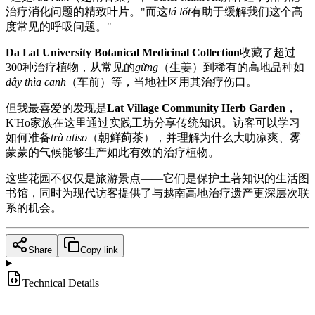
治疗消化问题的精致叶片。"而这
lá lốt
有助于缓解我们这个高
度常见的呼吸问题。"
Da Lat University Botanical Medicinal Collection
收藏了超过
300种治疗植物，从常见的
gừng
（生姜）到稀有的高地品种如
dây thìa canh
（车前）等，当地社区用其治疗伤口。
但我最喜爱的发现是
Lat Village Community Herb Garden
，
K'Ho家族在这里通过实践工坊分享传统知识。访客可以学习
如何准备
trà atiso
（朝鲜蓟茶），并理解为什么大叻凉爽、雾
蒙蒙的气候能够生产如此有效的治疗植物。
这些花园不仅仅是旅游景点——它们是保护土著知识的生活图
书馆，同时为现代访客提供了与越南高地治疗遗产更深层次联
系的机会。
Share
Copy link
Technical Details