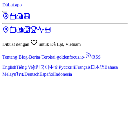
ĐàLạt.app
Dibuat dengan
untuk Đà Lạt, Vietnam
Tentang
·
Blog
·
Berita
·
Terokai
·
goldenfocus.io
·
RSS
English
Tiếng Việt
한국어
中文
Русский
Français
日本語
Bahasa
Melayu
ไทย
Deutsch
Español
Indonesia