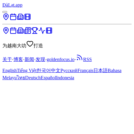
ĐàLạt.app
为越南大叻
打造
关于
·
博客
·
新闻
·
发现
·
goldenfocus.io
·
RSS
English
Tiếng Việt
한국어
中文
Русский
Français
日本語
Bahasa
Melayu
ไทย
Deutsch
Español
Indonesia