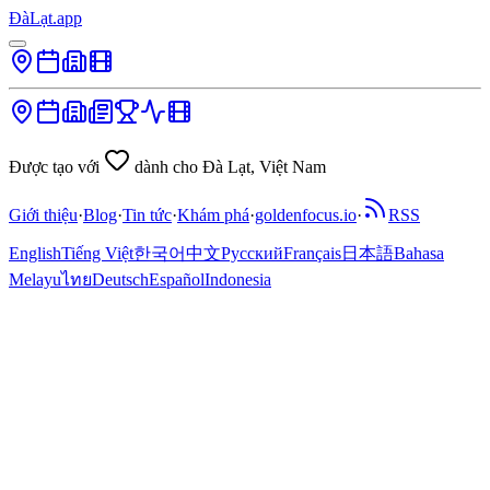
ĐàLạt.app
Được tạo với
dành cho Đà Lạt, Việt Nam
Giới thiệu
·
Blog
·
Tin tức
·
Khám phá
·
goldenfocus.io
·
RSS
English
Tiếng Việt
한국어
中文
Русский
Français
日本語
Bahasa
Melayu
ไทย
Deutsch
Español
Indonesia