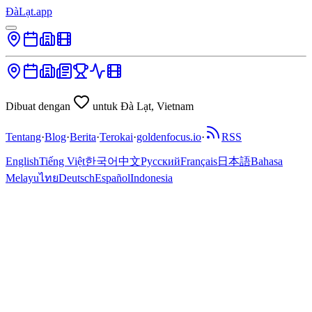
ĐàLạt.app
Dibuat dengan
untuk Đà Lạt, Vietnam
Tentang
·
Blog
·
Berita
·
Terokai
·
goldenfocus.io
·
RSS
English
Tiếng Việt
한국어
中文
Русский
Français
日本語
Bahasa
Melayu
ไทย
Deutsch
Español
Indonesia