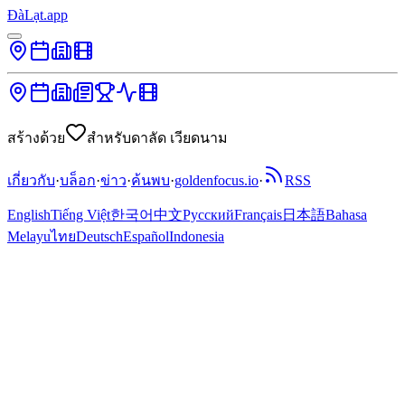
ĐàLạt.app
สร้างด้วย
สำหรับดาลัด เวียดนาม
เกี่ยวกับ
·
บล็อก
·
ข่าว
·
ค้นพบ
·
goldenfocus.io
·
RSS
English
Tiếng Việt
한국어
中文
Русский
Français
日本語
Bahasa
Melayu
ไทย
Deutsch
Español
Indonesia