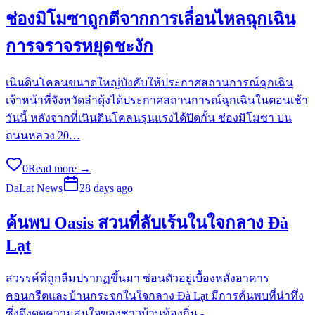
ช่องมิโมซาถูกตีจากการเลื่อนไหลฉุกเฉิน
การจราจรหยุดชะงัก
เนินดินโคลนขนาดใหญ่บังคับให้ประกาศสถานการณ์ฉุกเฉิน
เจ้าหน้าที่จังหวัดลำดุ้งได้ประกาศสถานการณ์ฉุกเฉินในตอนเช้า
วันนี้ หลังจากที่เนินดินโคลนรุนแรงได้ปิดกั้น ช่องมิโมซา บน
ถนนหลวง 20…
0
Read more →
DaLat News
28 days ago
ค้นพบ Oasis สวนที่ลับเร้นในใจกลาง Đà
Lạt
สวรรค์ที่ถูกลืมปรากฏขึ้นมา ซ่อนตัวอยู่เบื้องหลังอาคาร
คอนกรีตและบ้านกระจกในใจกลาง Đà Lạt มีการค้นพบที่น่าทึ่ง
ซึ่งดึงดูดความสนใจของชาวบ้านท้องถิ่น -…