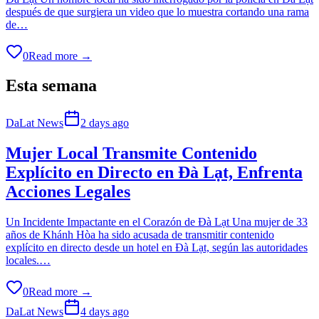
después de que surgiera un video que lo muestra cortando una rama
de…
0
Read more →
Esta semana
DaLat News
2 days ago
Mujer Local Transmite Contenido
Explícito en Directo en Đà Lạt, Enfrenta
Acciones Legales
Un Incidente Impactante en el Corazón de Đà Lạt Una mujer de 33
años de Khánh Hòa ha sido acusada de transmitir contenido
explícito en directo desde un hotel en Đà Lạt, según las autoridades
locales.…
0
Read more →
DaLat News
4 days ago