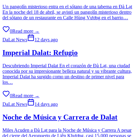
Un pangolín misterioso entra en el sótano de una taberna en Đà Lạt
En la noche del 18 de abril, se avistó un pangolín misterioso dentro
del sótano de un restaurante en Calle Hùng Vương en el barrio…
0
Read more →
DaLat News
12 days ago
Imperial Dalat: Refugio
Descubriendo Imperial Dalat En el corazón de Đà Lạt, una ciudad
conocida por su impresionante belleza natural y su vibrante cultura,
Imperial Dalat ha surgido como un destino de primer nivel para
los…
0
Read more →
DaLat News
14 days ago
Noche de Música y Carrera de Dalat
Miles Acuden a Đà Lạt para la Noche de Música y Carrera A pesar
del cierre del Aeropuerto de Liên Khương, casi 15,000 personas se