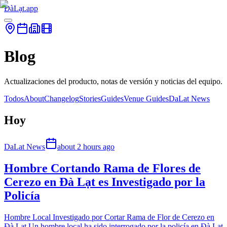
ĐàLạt.app
Blog
Actualizaciones del producto, notas de versión y noticias del equipo.
Todos
About
Changelog
Stories
Guides
Venue Guides
DaLat News
Hoy
DaLat News
about 2 hours ago
Hombre Cortando Rama de Flores de
Cerezo en Đà Lạt es Investigado por la
Policía
Hombre Local Investigado por Cortar Rama de Flor de Cerezo en
Đà Lạt Un hombre local ha sido interrogado por la policía en Đà Lạt