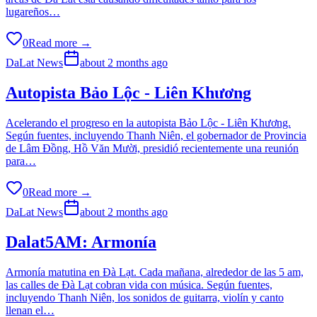
lugareños…
0
Read more →
DaLat News
about 2 months ago
Autopista Bảo Lộc - Liên Khương
Acelerando el progreso en la autopista Bảo Lộc - Liên Khương.
Según fuentes, incluyendo Thanh Niên, el gobernador de Provincia
de Lâm Đồng, Hồ Văn Mười, presidió recientemente una reunión
para…
0
Read more →
DaLat News
about 2 months ago
Dalat5AM: Armonía
Armonía matutina en Đà Lạt. Cada mañana, alrededor de las 5 am,
las calles de Đà Lạt cobran vida con música. Según fuentes,
incluyendo Thanh Niên, los sonidos de guitarra, violín y canto
llenan el…