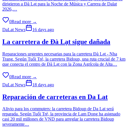
dirigieron a Đà Lạt para la Noche de Música y Carrera de Dalat
2026,…
0
Read more →
DaLat News
16 days ago
La carretera de Đà Lạt sigue dañada
Reparaciones urgentes necesarias para la carretera Đà Lạt - Nha
Trang. Según Tuổi Trẻ, la carretera Bidoup, una ruta crucial de 7 km
que conecta el centro de Đà Lạt con la Zona Agrícola de Alta…
0
Read more →
DaLat News
18 days ago
Reparación de carreteras en Da Lat
Alivio para los commuters: la carretera Bidoup de Da Lat será
reparada. Según Tuổi Trẻ, la provincia de Lam Dong ha asignado
casi 20 mil millones de VND para arreglar la carretera Bidoup
severamente…