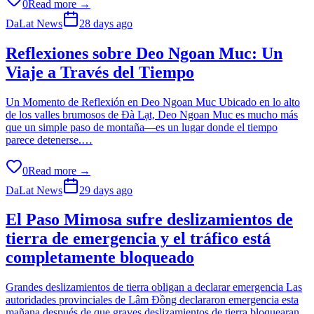
0
Read more →
DaLat News
28 days ago
Reflexiones sobre Deo Ngoan Muc: Un
Viaje a Través del Tiempo
Un Momento de Reflexión en Deo Ngoan Muc Ubicado en lo alto
de los valles brumosos de Đà Lạt, Deo Ngoan Muc es mucho más
que un simple paso de montaña—es un lugar donde el tiempo
parece detenerse.…
0
Read more →
DaLat News
29 days ago
El Paso Mimosa sufre deslizamientos de
tierra de emergencia y el tráfico está
completamente bloqueado
Grandes deslizamientos de tierra obligan a declarar emergencia Las
autoridades provinciales de Lâm Đồng declararon emergencia esta
mañana después de que graves deslizamientos de tierra bloquearan