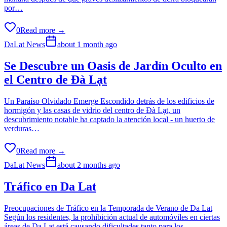
por…
0
Read more →
DaLat News
about 1 month ago
Se Descubre un Oasis de Jardín Oculto en
el Centro de Đà Lạt
Un Paraíso Olvidado Emerge Escondido detrás de los edificios de
hormigón y las casas de vidrio del centro de Đà Lạt, un
descubrimiento notable ha captado la atención local - un huerto de
verduras…
0
Read more →
DaLat News
about 2 months ago
Tráfico en Da Lat
Preocupaciones de Tráfico en la Temporada de Verano de Da Lat
Según los residentes, la prohibición actual de automóviles en ciertas
áreas de Da Lat está causando dificultades tanto para los