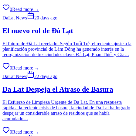
0
Read more →
DaLat News
20 days ago
El nuevo rol de Đà Lạt
El futuro de Đà Lạt revelado. Según Tuổi Trẻ, el reciente ajuste a la
planificación provincial de Lâm Đồng ha generado interés en la
reorganización de tres ciudades clave: Đà Lạt, Phan Thiết y Gia…
0
Read more →
DaLat News
22 days ago
Da Lat Despeja el Atraso de Basura
El Esfuerzo de Limpieza Urgente de Da Lat. En una respuesta
rápida a la reciente crisis de basura, la ciudad de Da Lat ha logrado
despejar un considerable atraso de residuos que se había
acumulado…
0
Read more →