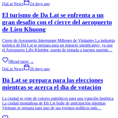
DaLat News
24 days ago
El turismo de Da Lat se enfrenta a un
gran desafío con el cierre del aeropuerto
de Lien Khuong
Cierre de Aeropuerto Interrumpe Millones de Visitantes La industria
turística de Ðà Lạt se prepara para un impacto significativo, ya que
el Aeropuerto Liên Khương, puerta de entrada a nuestra querida…
0
Read more →
DaLat News
26 days ago
Đà Lạt se prepara para las elecciones
mientras se acerca el día de votación
La ciudad se viste de colores patrióticos para una votación histórica
La ciudad montañosa de Đà Lạt bulle de anticipación mientras
Vietnam se prepara para uno de sus eventos políticos más…